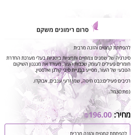
סרום רימונים משקם
להפחתת קמטים והזנה מרבית
סינרגיה של שמנים צמחיים ותמציות בוטניות בעלי מערכת החדרת
חומרים פעילים לעומק שכבות העור. מעודד את מנגנון השיקום
הטבעי של העור, מסייע בבניית סיבי קולגן ואלסטין.
רכיבים פעילים:נבט חיטה, שמן זרעי ענבים, אבוקדו.
נפח:30מל.
מחיר:
196.00
₪
להפחתת קמטים והזנה מרבית